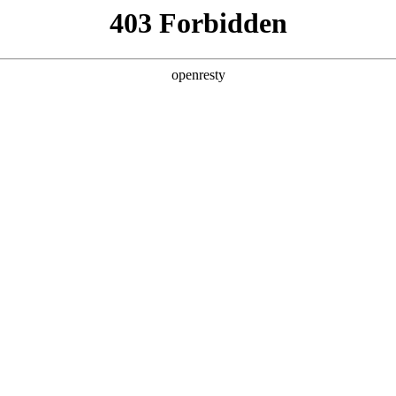
产品及服务
行业解决方案
合作伙伴
投资者关系
I案例发布！郭为亚太AI大会畅谈AI+企业管理
2025 / 05 / 30
AD）与计然集团联合主办的2025亚太AI大会圆满落幕。本次大会以“智启未来
构代表、资深投资人和NGO精英，融汇东西方智慧，共同探讨人工
享关于AI时代企业管理的思考，并与各界专家共论AI驱动的组织变革。同